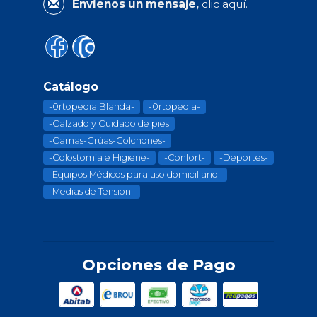
Envíenos un mensaje,
clic aquí.
Catálogo
-0rtopedia Blanda-
-0rtopedia-
-Calzado y Cuidado de pies
-Camas-Grúas-Colchones-
-Colostomía e Higiene-
-Confort-
-Deportes-
-Equipos Médicos para uso domiciliario-
-Medias de Tension-
Opciones de Pago