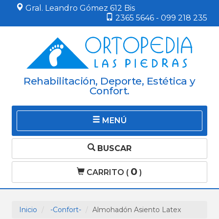
Gral. Leandro Gómez 612 Bis
2365 5646 - 099 218 235
Rehabilitación, Deporte, Estética y
Confort.
MENÚ
BUSCAR
0
CARRITO (
)
Inicio
-Confort-
Almohadón Asiento Latex