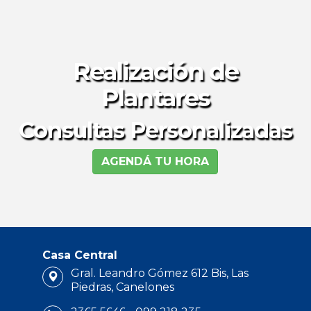
Realización de
Plantares
Consultas Personalizadas
AGENDÁ TU HORA
Casa Central
Gral. Leandro Gómez 612 Bis, Las
Piedras, Canelones