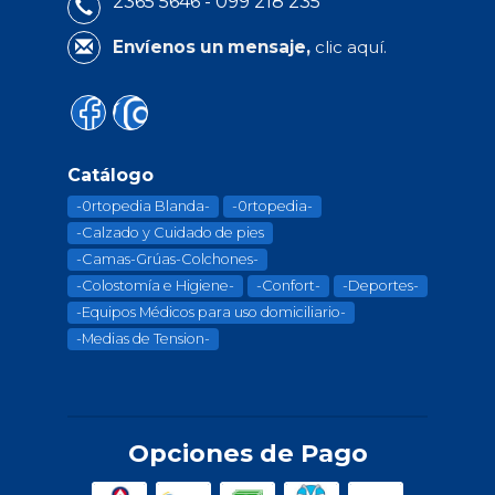
2365 5646 - 099 218 235
Envíenos un mensaje,
clic aquí.
Catálogo
-0rtopedia Blanda-
-0rtopedia-
-Calzado y Cuidado de pies
-Camas-Grúas-Colchones-
-Colostomía e Higiene-
-Confort-
-Deportes-
-Equipos Médicos para uso domiciliario-
-Medias de Tension-
Opciones de Pago